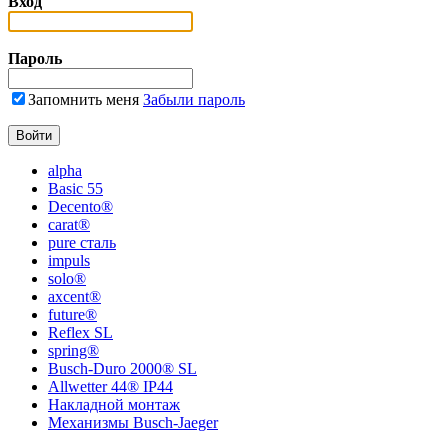
Вход
Пароль
Запомнить меня
Забыли пароль
alpha
Basic 55
Decento®
carat®
pure сталь
impuls
solo®
axcent®
future®
Reflex SL
spring®
Busch-Duro 2000® SL
Allwetter 44® IP44
Накладной монтаж
Механизмы Busch-Jaeger