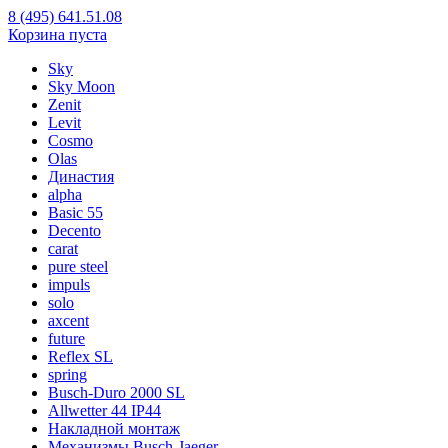
8 (495) 641.51.08
Корзина пуста
Sky
Sky Moon
Zenit
Levit
Cosmo
Olas
Династия
alpha
Basic 55
Decento
carat
pure steel
impuls
solo
axcent
future
Reflex SL
spring
Busch-Duro 2000 SL
Allwetter 44 IP44
Накладной монтаж
Механизмы Busch-Jaeger