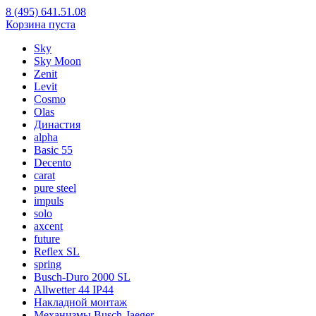
8 (495) 641.51.08
Корзина пуста
Sky
Sky Moon
Zenit
Levit
Cosmo
Olas
Династия
alpha
Basic 55
Decento
carat
pure steel
impuls
solo
axcent
future
Reflex SL
spring
Busch-Duro 2000 SL
Allwetter 44 IP44
Накладной монтаж
Механизмы Busch-Jaeger