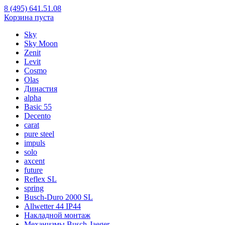
8 (495) 641.51.08
Корзина пуста
Sky
Sky Moon
Zenit
Levit
Cosmo
Olas
Династия
alpha
Basic 55
Decento
carat
pure steel
impuls
solo
axcent
future
Reflex SL
spring
Busch-Duro 2000 SL
Allwetter 44 IP44
Накладной монтаж
Механизмы Busch-Jaeger