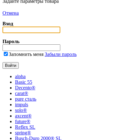
Задайте параметры товара
Отмена
Вход
Пароль
Запомнить меня
Забыли пароль
alpha
Basic 55
Decento®
carat®
pure сталь
impuls
solo®
axcent®
future®
Reflex SL
spring®
Busch-Duro 2000® SL